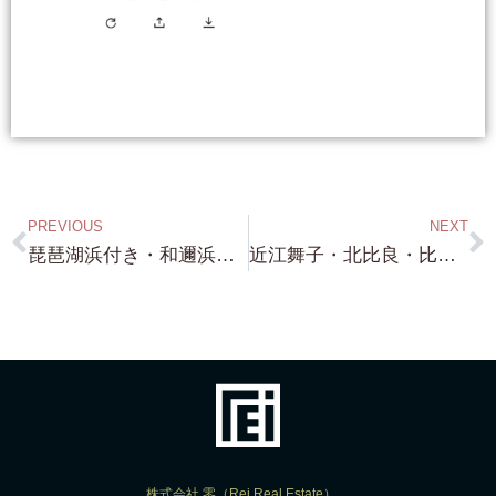
PREVIOUS
NEXT
琵琶湖浜付き・和邇浜・蓬莱・北比良・近江舞子・北小松と 物件色々ございます！ご予算に合わせて 色々 ご紹介できますよ！
近江舞子・北比良・比良・蓬莱・琵琶湖浜付き物件 売り物件！募集中！（笑）とりあえず 眠っている琵琶湖浜付き物件 売りますので 連絡ください！
株式会社 零（Rei Real Estate）