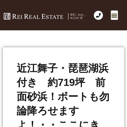
会社概要
不動産売買
Business for Sale(事業の売買)
海外不動産投資
社長のコラム
お問い合わせ
近江舞子・琵琶湖浜
付き 約719坪 前
面砂浜！ボートも勿
論降ろせます
よ！・・ここにき