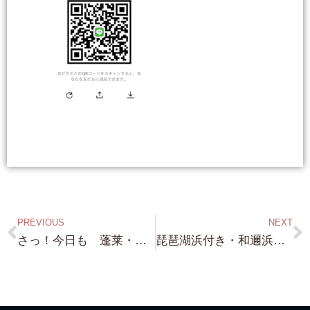
PREVIOUS
NEXT
さっ！今日も 蓬莱・琵琶湖浜付き 近江舞子・琵琶湖浜付き・青柳・琵琶湖浜付き 案内予約頂きました！ 蓬莱も本日契約です！
琵琶湖浜付き・和邇浜・蓬莱・北比良・近江舞子・北小松と 物件色々ございます！ご予算に合わせて 色々 ご紹介できますよ！