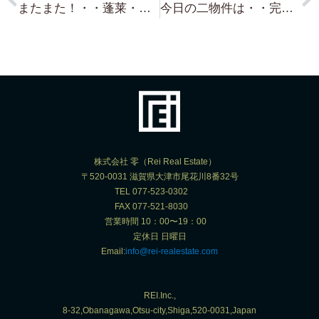
またまた！・・蓬莱・琵琶湖一望 蓬莱駅から徒歩５分と３分！二物件！ 約93.58坪 980万円と約116.40坪 930万円！！小ぶりのお手頃更地です。！
今日の二物件は・・完璧でしたね！ 蓬莱・琵琶湖浜付き物件 実査 T 社長 ご多忙の中 ありがとうございました！ 早速 11日案内させて頂きます！
株式会社 零（Rei Real Estate）
〒520-0031 滋賀県大津市尾花川8番32号
TEL 077-523-0302
FAX 077-521-8030
営業時間 10：00〜19：00
定休日 日曜日
Email:
info@rei-realestate.com
REI.Inc.,
8-32,Obanagawa,Otsu-city,Shiga,520-0031,Japan