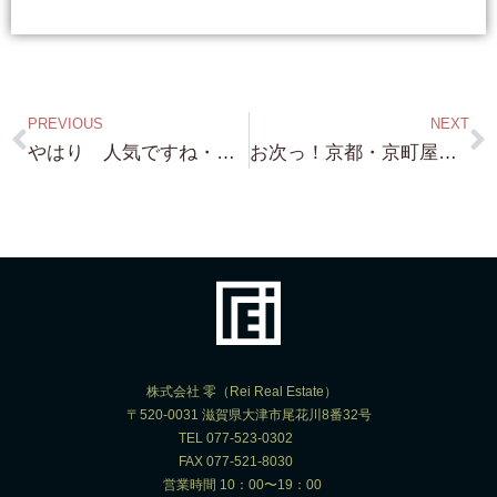
PREVIOUS
NEXT
やはり 人気ですね・・蓬莱・北比良・近江舞子 週末お問い合わせと 案内予約 ありがとうございました！
お次っ！京都・京町屋・京都別荘・京都邸宅 東京都 T 社長 ご依頼ありがとうございました。 早速 LINE にて CA お送りさせて頂きました。いい物件 紹介させて頂きます！
株式会社 零（Rei Real Estate）
〒520-0031 滋賀県大津市尾花川8番32号
TEL 077-523-0302
FAX 077-521-8030
営業時間 10：00〜19：00