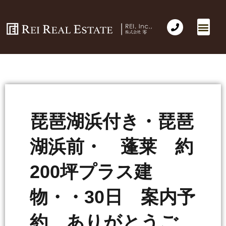
会社概要
不動産売買
Business for Sale(事業の売買)
海外不動産投資
社長のコラム
お問い合わせ
琵琶湖浜付き・琵琶
湖浜前・ 蓬莱 約
200坪プラス建
物・・30日 案内予
約 ありがとうご