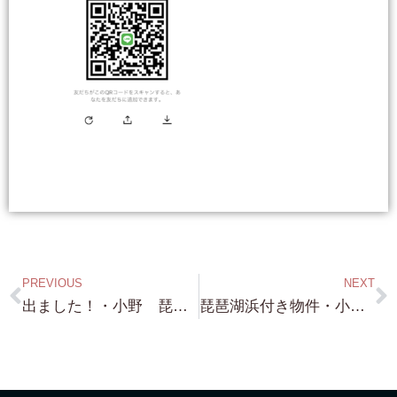
PREVIOUS
NEXT
出ました！・小野 琵琶湖浜付き 前面琵琶湖！ 絶好のロケーション 約600坪！・・これも多分 皆さんが あっ！あそこか・・（笑）という場所です Now for sale !!
琵琶湖浜付き物件・小ぶりから大物まで（笑）色々 品揃えは 豊富です（笑）500万円台から8億円まで 琵琶湖浜付き・琵琶湖浜前 色々ございます！