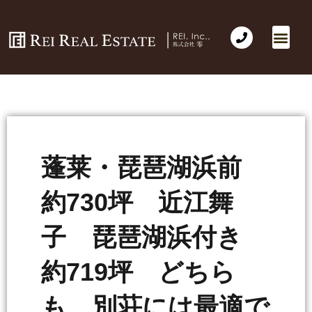
蓬莱・琵琶湖浜前
約730坪 近江舞
子 琵琶湖浜付き
約719坪 どちら
も 別荘には最適で