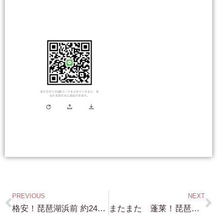
PREVIOUS
NEXT
格安！琵琶湖浜前 約240坪を買ってくれた方には・・もれなく 約3,600坪の 裏山をプレゼント！（笑）真面目に本当の話です！ 場所は 滋賀県長浜市！
またまた 蓬莱！琵琶湖浜前 専用スロープ付き ボート琵琶湖に降ろせます！・・約400坪 8,000万円！