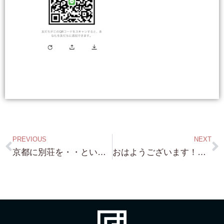
PREVIOUS
NEXT
京都に別荘を・・という方へ お勧めの 八坂神社 隣接 老舗旅館跡地と祇園新橋 お茶屋さん跡地 二件とも 普通じゃ手に入りません！
おはようございます！ 日々 LINE 登録 そして 琵琶湖浜付物件・琵琶湖桟橋付き物件 お問い合わせありがとうございます！・・日々 探索中です（笑）