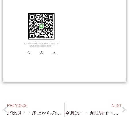
PREVIOUS
NEXT
北比良・・屋上からの眺めは ”絶景”ですね・・浜付きにこだわらない方へ お勧めの 浜まで 50歩100歩（笑） 北比良 浜前物件！約238坪・・・1,980万円！
今週は・・近江舞子・蓬莱・雄琴 琵琶湖浜付き物件 攻めます（笑）これだけ お問い合わせ頂いているので 売り物件を ”作り” ます！