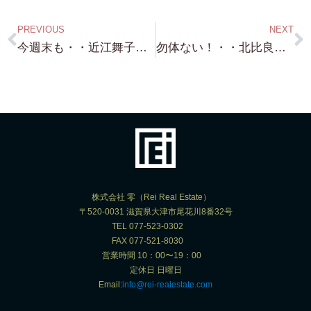
PREVIOUS
NEXT
今週末も・・近江舞子・蓬莱・北小松・南小松 琵琶湖浜付き物件・琵琶湖浜前物件案内 皆様 よろしくお願いいたします！
勿体ない！・・北比良 琵琶湖浜前 約238.37坪 1,980万円！・・・目の前に 家建っちゃって（笑）それでも 二階建て建てたら 琵琶湖を一望！できます！売り物件！
株式会社 零（Rei Real Estate）
〒520-0031 滋賀県大津市尾花川8番32号
TEL 077-523-0302
FAX 077-521-8030
営業時間 10：00〜19：00
定休日 日曜日
Email:
info@rei-realestate.com