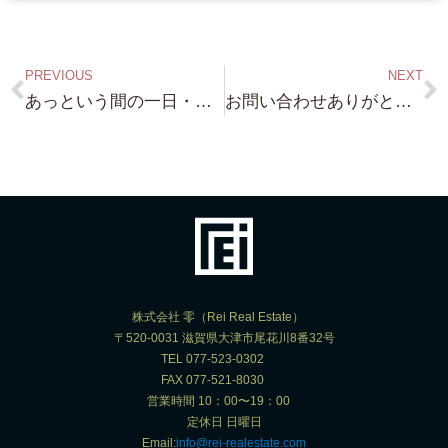
PREVIOUS
NEXT
あっという間の一日・・毎日同じ景色をみているんですが・・気になって走ってしまうんですね・・琵琶湖浜付き物件探し（笑）
お問い合わせありがとうございます！京都市 K 様 琵琶湖浜付き 保養所物件 バッチリなの ご紹介致しますので よろしくお願いします！
株式会社 零（Rei Real Estate）
〒520-0031 滋賀県大津市尾花川8番32号
TEL 077-523-0302
FAX 077-521-8030
営業時間 10：00〜19：00
定休日 日曜日
Email:
info@rei-realestate.com