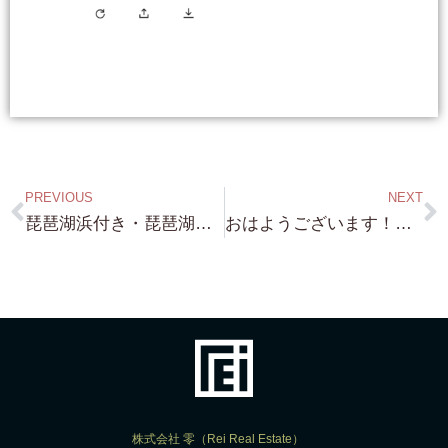
PREVIOUS
NEXT
琵琶湖浜付き・琵琶湖桟橋付き物件 本日は ありがとうございました！・・・詳細資料 早速お送り致します！ ご検討 よろしくお願いいたします。
おはようございます！・・今日も 引き続き 琵琶湖浜付き・琵琶湖別荘！探します・・が なんか 滋賀県北部は 大雪？警報が・・・
株式会社 零（Rei Real Estate）