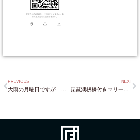
PREVIOUS
NEXT
大雨の月曜日ですが 今週も 琵琶湖浜付き・琵琶湖別荘・京町家・京都別荘・京都収益物件 案件多数頂いていますので 頑張ります！
琵琶湖桟橋付きマリーナを・・実際 こんな買い方を された方が いらっしゃいます！・・・琵琶湖浜付き 桟橋付き物件