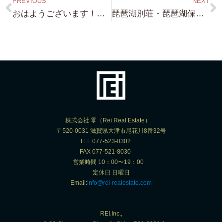
PREVIOUS
NEXT
おはようございます！晴れてよかった・・近江舞子 琵琶湖浜付物件 案内予約 ありがとうございました。 本日 よろしくお願い致します！
琵琶湖別荘・琵琶湖保養所 物件探索依頼！ 愛知県 K 様 ありがとうございます。頑張って見つけます！
株式会社 零（Rei Real Estate）
〒520-0031 滋賀県大津市尾花川8番32号
TEL 077-523-0302
FAX 077-521-8030
営業時間 10：00〜19：00
定休日 日曜日
Email:
info@rei-realestate.com
REI.Inc.,