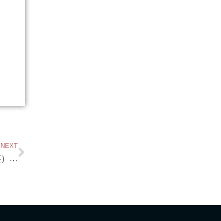
NEXT
戻りました・・北比良・・近日中に発表（笑）します！・・あと 求む 琵琶湖浜付き物件 もう とりあえず 浜付きなら どこでもいいので（笑）とりあえずは 売ってください！