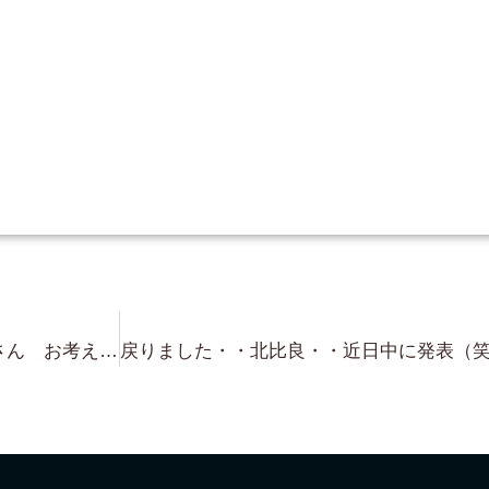
琵琶湖浜付き・琵琶湖別荘・・皆さん お考えは同じで ”眺めがいい場所！” ”100坪程度” 頑張って探します！（笑）