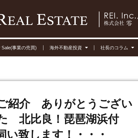
for Sale(事業の売買)
海外不動産投資
社長のコラム
ご紹介 ありがとうござい
た 北比良！琵琶湖浜付
伺い致します！・・・