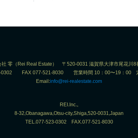
社 零（Rei Real Estate） 〒520-0031 滋賀県大津市尾花川8
523-0302 FAX 077-521-8030 営業時間 10：00〜19：0
Email:
info@rei-realestate.com
REI.Inc.,
8-32,Obanagawa,Otsu-city,Shiga,520-0031,Japan
TEL.077-523-0302 FAX.077-521-8030