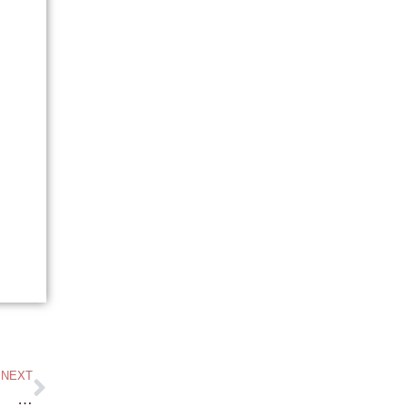
NEXT
おはようございます！・・今週も 引き続き 琵琶湖浜付・琵琶湖別荘 見つけてきます！ 和邇の物件も 多数お問い合わせありがとうございます。