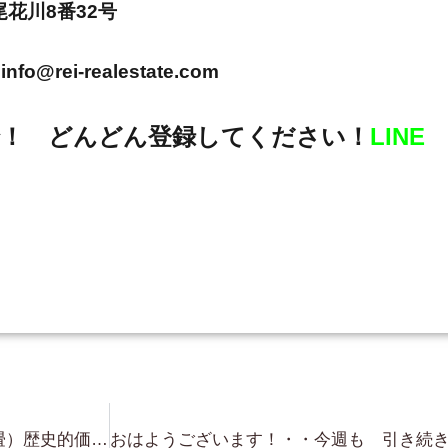
市尾花川8番32号
info@rei-realestate.com
！ どんどん登録してください！
LINE
超レア！祇園新橋 新橋通り（石畳）歴史的価値のある 物件です。京都に別荘 お探しの方 お洒落な別荘がありますよ！