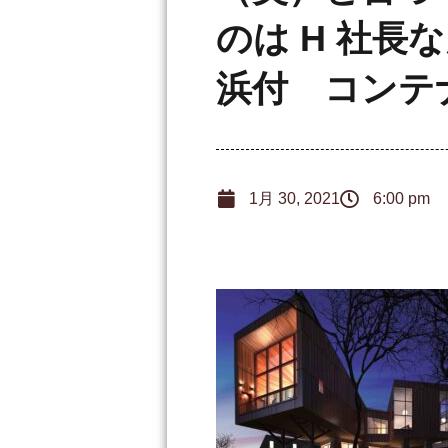
のは H 社
浜付 コンテ
1月 30, 2021
6:00 pm