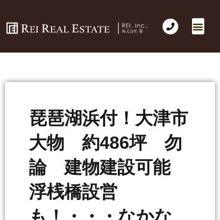
会社概要
不動産売買
Business for Sale(事業の売買)
海外不動産投資
社長のコラム
お問い合わせ
琵琶湖浜付！大津市
大物 約486坪 勿
論 建物建設可能
浮桟橋設営
も！・・・なかな