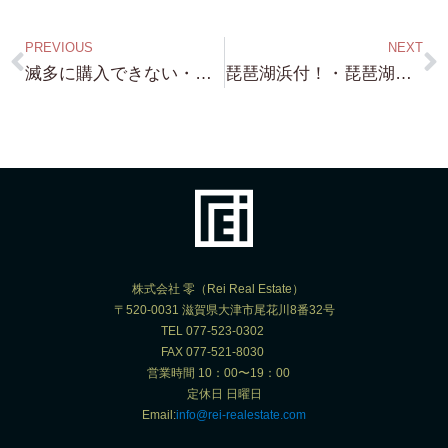
PREVIOUS
NEXT
滅多に購入できない・・南禅寺界隈の ”超レア物” 現在 弊社には ございます（笑）買いたくても買えない そんな物件です！ 気になる方は・・是非
琵琶湖浜付！・琵琶湖浜前 あるんです（笑）ただ・・大きいですが（笑）全て 近江舞子・南小松・北小松 一等地です！
株式会社 零（Rei Real Estate）
〒520-0031 滋賀県大津市尾花川8番32号
TEL 077-523-0302
FAX 077-521-8030
営業時間 10：00〜19：00
定休日 日曜日
Email:
info@rei-realestate.com