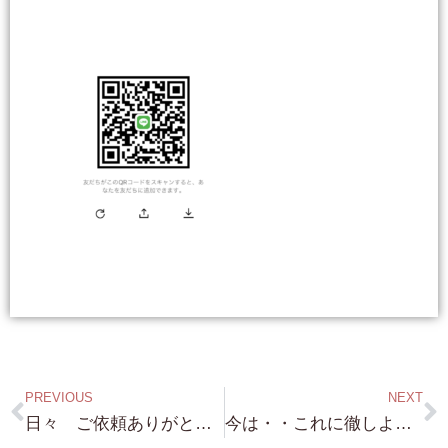
PREVIOUS
NEXT
日々 ご依頼ありがとうございます！お陰様で LINE登録も 20名超えてきました！ 琵琶湖浜付・琵琶湖桟橋付き物件 どんどん探します！
今は・・これに徹しよう（笑）琵琶湖浜付物件・琵琶湖別荘 探し 琵琶湖浜付土地 売却希望の方は 弊社にお任せください！