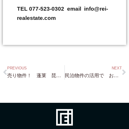
TEL 077-523-0302 email info@rei-
realestate.com
PREVIOUS
NEXT
売り物件！ 蓬莱 琵琶湖浜前 約189坪 土地・建物（鉄骨造）環境抜群 価格4,850万円 いいね！これ
民泊物件の活用で お困りの方？（京都市内限定）是非！ 当社に ご一報ください。 活用方法・・（秘密 笑）大手企業が 探しています！