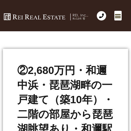
②2,680万円・和邇
中浜・琵琶湖畔の一
戸建て（築10年）・
二階の部屋から琵琶
湖眺望あり・和邇駅