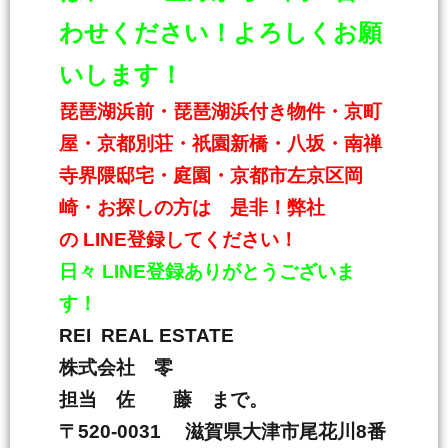
わせください！よろしくお願
いします！
琵琶湖浜前・琵琶湖浜付き物件・京町
屋・京都別荘・祇園新橋・八坂・南禅
寺界隈邸宅・庭園・京都市左京区岡
崎・お探しの方は 是非！弊社
の
LINE
登録してください！
日々
LINE
登録ありがとうございま
す！
REI REAL ESTATE
株式会社 零
担当 佐 藤 まで。
〒
520-0031
滋賀県大津市尾花川
8
番