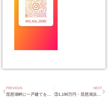
PREVIOUS
NEXT
琵琶湖畔に一戸建てをお探しの方へ！・今日は 琵琶湖畔の戸建で ”琵琶湖浜前” ”琵琶湖に近い” を 集めてみました！ どの物件も 家からの琵琶湖の眺めは 最高です！➡︎南禅寺界隈の邸宅や、琵琶湖畔の別荘・浜付物件などの売却・購入のご依頼は、弊社のLINE (ID reirealestate) の方を、登録頂き問い合わせください！
③1,190万円・琵琶湖浜近く（敷地から琵琶湖見えてます）・直線距離で約60m・家を出て左に歩けば、すぐに琵琶湖です！家から琵琶湖も見えます！湖北エリアの ”のどかな田舎町”・敷地約90坪・これも 中々売り物が出ない場所です！➡︎南禅寺界隈の邸宅や、琵琶湖畔の別荘・浜付物件などの売却・購入のご依頼は、弊社のLINE (ID reirealestate) の方を、登録頂き問い合わせください！