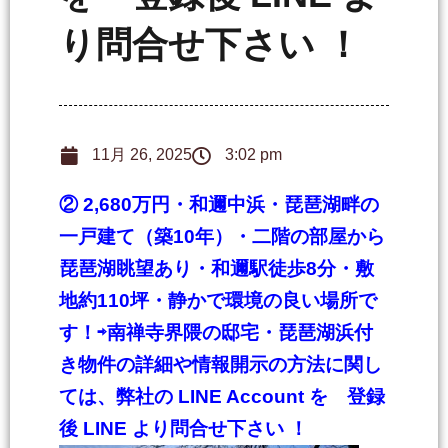
り問合せ下さい ！
11月 26, 2025
3:02 pm
② 2,680万円・和邇中浜・琵琶湖畔の
一戸建て（築10年）・二階の部屋から
琵琶湖眺望あり・和邇駅徒歩8分・敷
地約110坪・静かで環境の良い場所で
す！
⇨南禅寺界隈の邸宅・琵琶湖浜付
き物件の詳細や情報開示の方法に関し
ては、弊社の LINE Account を 登録
後 LINE より問合せ下さい ！