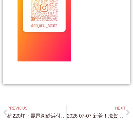
PREVIOUS
NEXT
約220坪・琵琶湖砂浜付土地・非常に貴重な ”市街化区域の琵琶湖浜付き土地” スロープ設置可能！建蔽率60% 容積率200% 個人の別荘・会社の福利厚生施設・宿泊施設・旅館・ホテル・建築可能な 非常にレアな琵琶湖砂浜付物件です！⇒南禅寺界隈の邸宅・琵琶湖浜付き物件の詳細や情報開示の方法に関しては、弊社の LINE Account を 登録後 (LINE ID reirealestate)LINE より問合せ下さい ！LOT No.114
2026 07-07 新着！滋賀県内 約18,000坪・データーセンター用地・AI・半導体・物流施設向け大型開発用地・スマートインターから約5分！！ きっと お探しの企業様は多いはずです！⇒南禅寺界隈の邸宅・琵琶湖浜付き物件の詳細や情報開示の方法に関しては、弊社の LINE Account を 登録後 (LINE ID reirealestate)LINE より問合せ下さい！！LOT No.141