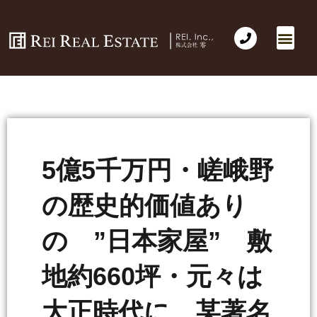
会社概要
不動産売買
Business for Sale(事業の売買)
海外不動産投資
社長のコラム
お問い合わせ
5億5千万円・嵯峨野
の歴史的価値あり
の ”日本家屋” 敷
地約660坪・元々は
大正時代に 某著名