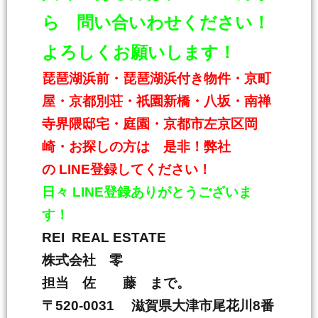
ら 問い合いわせください！
よろしくお願いします！
琵琶湖浜前・琵琶湖浜付き物件・京町
屋・京都別荘・祇園新橋・八坂・南禅
寺界隈邸宅・庭園・京都市左京区岡
崎・お探しの方は 是非！弊社
の
LINE
登録してください！
日々
LINE
登録ありがとうございま
す！
REI REAL ESTATE
株式会社 零
担当 佐 藤 まで。
〒
520-0031
滋賀県大津市尾花川
8
番