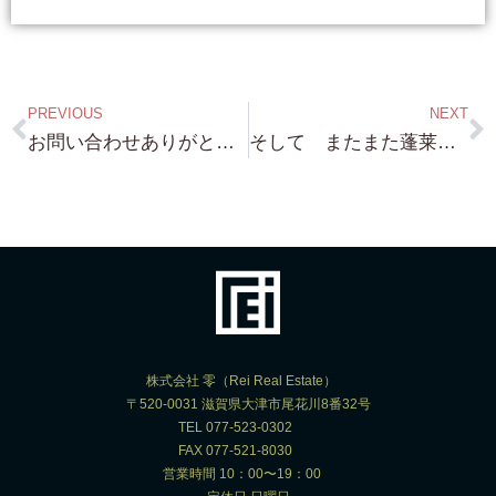
PREVIOUS
NEXT
お問い合わせありがとうございます！ 琵琶湖浜付物件 テレワーク関連・ワークステーション・またまた 別荘として 色々使い道がある 琵琶湖浜付き！
そして またまた蓬莱へ！ ここは別荘地 別荘にはバッチリの 静かなロケーション ご予算 5,000から6,000万円の方へ！
株式会社 零（Rei Real Estate）
〒520-0031 滋賀県大津市尾花川8番32号
TEL 077-523-0302
FAX 077-521-8030
営業時間 10：00〜19：00