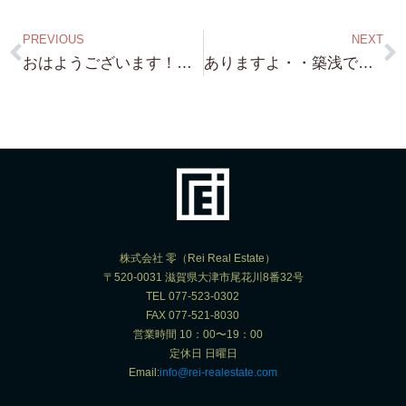
PREVIOUS
NEXT
おはようございます！・・なんか冷え込んできましたね・・明日からは もしかしたら 大雪？準備だけはしておきましょう！
ありますよ・・築浅で凄く綺麗な別荘が 近江舞子に 23,800万円・・・砂浜付きの 別荘です！が。。ちょっと 色々説明が必要です！
株式会社 零（Rei Real Estate）
〒520-0031 滋賀県大津市尾花川8番32号
TEL 077-523-0302
FAX 077-521-8030
営業時間 10：00〜19：00
定休日 日曜日
Email:
info@rei-realestate.com