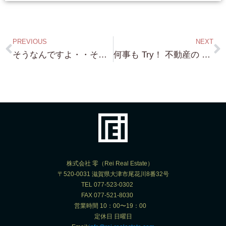
PREVIOUS
NEXT
そうなんですよ・・そのなかなか無い！を 見つけるのが 私の仕事なので（笑）琵琶湖浜付き・琵琶湖砂浜に面してる土地・琵琶湖桟橋付き
何事も Try！ 不動産の オンライン・セール これ私の基本コンセプト ”他人と同じ事しかしなかったら 同じ結果しか生まない”
株式会社 零（Rei Real Estate）
〒520-0031 滋賀県大津市尾花川8番32号
TEL 077-523-0302
FAX 077-521-8030
営業時間 10：00〜19：00
定休日 日曜日