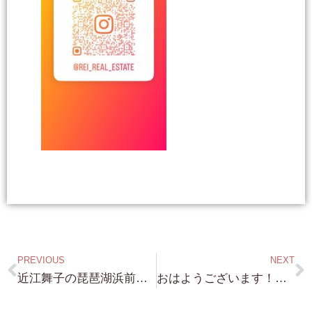
PREVIOUS
NEXT
近江舞子の琵琶湖浜前土地！！！敷地約140坪・建物建築可能（建蔽率60% 容積率100%）・近江舞子水泳場の真ん前！・人気の近江舞子！・中々 売り物が出ない場所なので お探しの方は是非！ 完全非公開の水面下案件になります→南禅寺界隈の邸宅・琵琶湖浜付き物件の詳細や情報開示の方法に関しては、弊社の LINE Account を 登録後 LINE より問合せ下さい ！
おはようございます！ 昨夜は モナコから・・南禅寺の邸宅購入のご相談頂きました。モナコから弊社のサイトをご覧頂いている事に 驚きでしたが・・→南禅寺界隈の邸宅・琵琶湖浜付き物件の詳細や情報開示の方法に関しては、弊社の LINE Account を 登録後 LINE より問合せ下さい ！