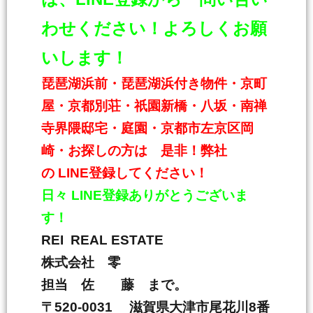
わせください！よろしくお願
いします！
琵琶湖浜前・琵琶湖浜付き物件・京町
屋・京都別荘・祇園新橋・八坂・南禅
寺界隈邸宅・庭園・京都市左京区岡
崎・お探しの方は 是非！弊社
の
LINE
登録してください！
日々
LINE
登録ありがとうございま
す！
REI REAL ESTATE
株式会社 零
担当 佐 藤 まで。
〒
520-0031
滋賀県大津市尾花川
8
番