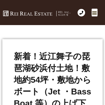
会社概要
不動産売買
Business for Sale(事業の売買)
海外不動産投資
社長のコラム
お問い合わせ
新着！近江舞子の琵
琶湖砂浜付土地！敷
地約54坪・敷地から
ボート（Jet ・Bass
Boat 等）の上げ下