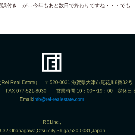
なるほど・・・長浜方面の 琵琶湖浜付き が 最近熱いわけ（笑）名古屋からのアクセス、湖西道路の渋滞、またまた 公営の琵琶湖へのスロープあり等
ei Real Estate） 〒520-0031 滋賀県大津市尾花川8番32号
302 FAX 077-521-8030 営業時間 10：00〜19：00 定休日
Email:
info@rei-realestate.com
REI.Inc.,
8-32,Obanagawa,Otsu-city,Shiga,520-0031,Japan