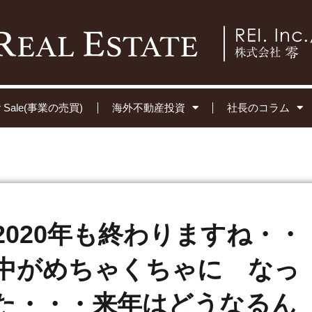
for Sale(事業の売買)
海外不動産投資
社長のコラム
2020年も終わりますね・・
中がめちゃくちゃに なっ
た・・・来年はどうなるん