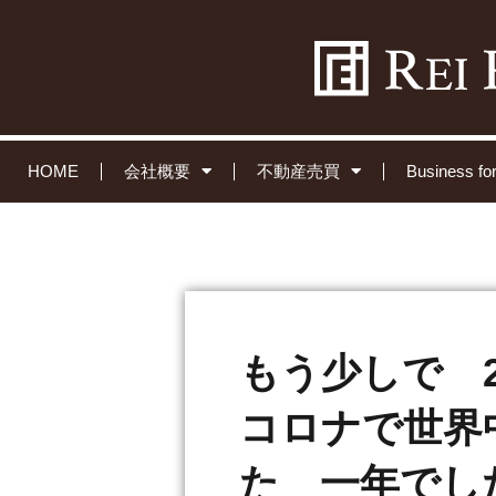
HOME
会社概要
不動産売買
Business 
もう少しで 
コロナで世界
た 一年でし