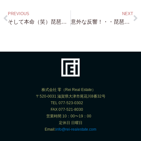
PREVIOUS
NEXT
そして本命（笑）琵琶湖浜付き物件 松の浦水泳場近く 約700坪 更地です！勿論 建物建設可能！
意外な反響！・・琵琶湖砂浜徒歩１分！ ジェットスキーや小型ボート置き場に最適な土地 約124坪 家を建てれないのが嘘みたいな立地の物件です！600万円！
株式会社 零（Rei Real Estate）
〒520-0031 滋賀県大津市尾花川8番32号
TEL 077-523-0302
FAX 077-521-8030
営業時間 10：00〜19：00
定休日 日曜日
Email:
info@rei-realestate.com