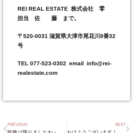
REI REAL ESTATE 株式会社 零
担当 佐 藤 まで。
〒520-0031 滋賀県大津市尾花川8番32
号
TEL 077-523-0302 email info@rei-
realestate.com
PREVIOUS
NEXT
昨晩は降りましたね・・雪 しかし！早速 本日 近江舞子 究極の浜付き物件 約720坪 案内させて頂きます！ K社長 宜しくお願いします。
おはようございます！今朝はちょっとだけ暖かく感じますね 週末も 近江舞子 琵琶湖浜付き・北小松 琵琶湖浜付き 案内です！