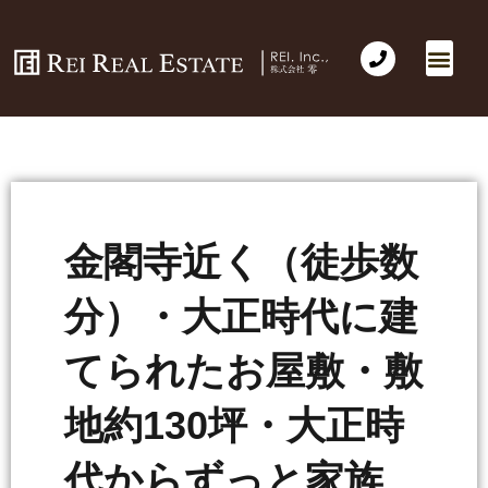
会社概要
不動産売買
Business for Sale(事業の売買)
海外不動産投資
社長のコラム
お問い合わせ
金閣寺近く（徒歩数
分）・大正時代に建
てられたお屋敷・敷
地約130坪・大正時
代からずっと家族