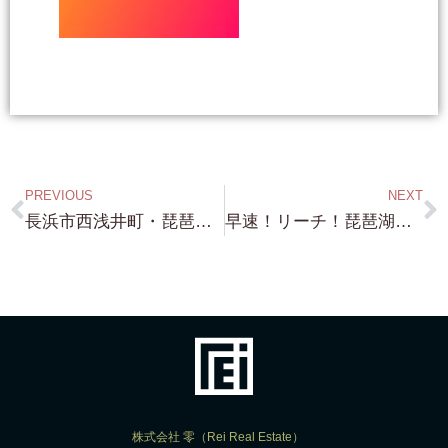
PREVIOUS
NEXT
長浜市西浅井町・琵琶湖浜前の土地（古民家付）・敷地約240坪・約2.8m程の道を挟んで その前がすぐに琵琶湖！ 琵琶湖浜付きと 変わらぬ ”絶景！” です！⇨南禅寺界隈の邸宅・琵琶湖浜付き物件の詳細や情報開示の方法に関しては、弊社の LINE Account を 登録後 LINE より問合せ下さい ！
早速！リーチ！琵琶湖浜前の古民家（敷地約144坪＋約35坪の浜前土地）・内覧のご予約が既に 8件頂きまして、早速土曜日から案内の方進めていきます！ 今朝は何故か 琵琶湖浜付き・琵琶湖浜前の物件購入の問い合わせが、集中した不思議な朝でした！⇨南禅寺界隈の邸宅・琵琶湖浜付き物件の詳細や情報開示の方法に関しては、弊社の LINE Account を 登録後 LINE より問合せ下さい ！
株式会社 零（Rei Real Estate）