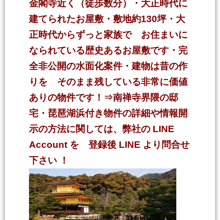
金閣寺近く（徒歩数分）・大正時代に
建てられたお屋敷・敷地約130坪・大
正時代からずっと家族で お住まいに
なられている歴史あるお屋敷です・完
全非公開の水面化案件・建物は昔の作
りを そのまま残している非常に価値
ありの物件です！
⇒南禅寺界隈の邸
宅・琵琶湖浜付き物件の詳細や情報開
示の方法に関しては、弊社の LINE
Account を 登録後 LINE より問合せ
下さい
！