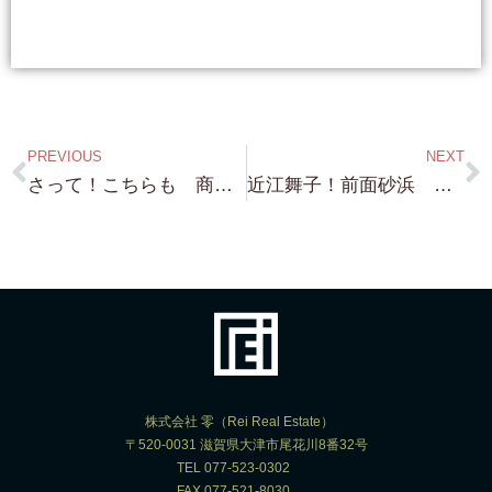
PREVIOUS
NEXT
さって！こちらも 商談ありがとうございます！ 蓬莱 営業中マリーナ これも 桟橋付で レア物ですね！
近江舞子！前面砂浜 約720坪 これが砂浜部分です！ こりゃ 探している方には 迷う事なく 買いですね！
株式会社 零（Rei Real Estate）
〒520-0031 滋賀県大津市尾花川8番32号
TEL 077-523-0302
FAX 077-521-8030