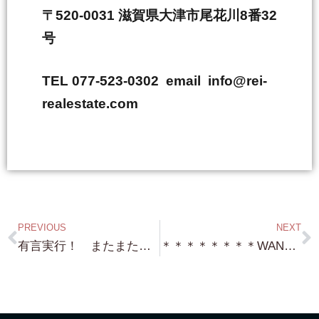
〒520-0031 滋賀県大津市尾花川8番32
号
TEL 077-523-0302 email info@rei-
realestate.com
PREVIOUS
NEXT
有言実行！ またまた（笑）北小松 琵琶湖浜付き（道を一本挟んではいますが）約2,600坪 ここも保養所には最適ですね！
＊＊＊＊＊＊＊＊WANTED＊＊＊＊＊＊＊＊ 琵琶湖浜付・琵琶湖砂浜付・琵琶湖桟橋付・保養所 物件 お譲りください！