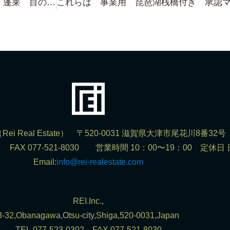
またまた出ました！ 琵琶湖浜前 蓬莱 目の前 琵琶湖 約650坪 勿論 建物建設可能！ ジェットやバスボート下せます！
ei Real Estate） 〒520-0031 滋賀県大津市尾花川8番32号
302 FAX 077-521-8030 営業時間 10：00〜19：00 定休日
Email:
info@rei-realestate.com
REI.Inc.,
8-32,Obanagawa,Otsu-city,Shiga,520-0031,Japan
TEL.077-523-0302 FAX.077-521-8030