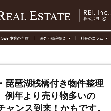
for Sale(事業の売買)
海外不動産投資
社長のコラム
・琵琶湖桟橋付き物件整理
、例年より売り物多いの
チャンス到来！かもです。