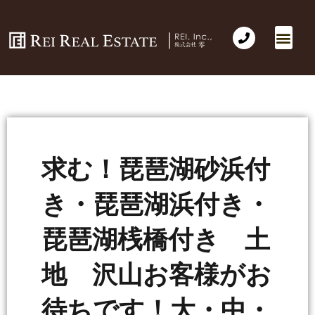
会社概要
不動産売買
Business for Sale(事業の売買)
海外不動産投資
社長のコラム
お問い合わせ
求む！琵琶湖砂浜付
き・琵琶湖浜付き・
琵琶湖桟橋付き 土
地 沢山お客様がお
待ちです！大・中・