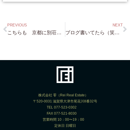
PREVIOUS
NEXT
こちらも 京都に別荘を・・と言う方へ ”哲学の道” 隣接物件 約440坪 日本庭園のような 邸宅用地です！
ブログ書いてたら（笑）来ました！またまた 琵琶湖浜付き 約300坪 場所は 大津市荒川 前面砂浜です！
株式会社 零（Rei Real Estate）
〒520-0031 滋賀県大津市尾花川8番32号
TEL 077-523-0302
FAX 077-521-8030
営業時間 10：00〜19：00
定休日 日曜日