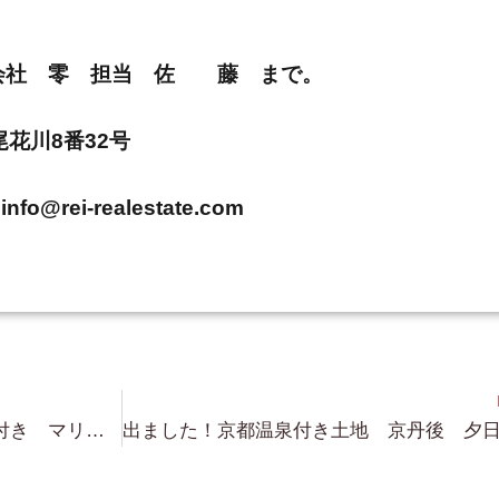
E 株式会社 零 担当 佐 藤 まで。
市尾花川8番32号
info@rei-realestate.com
現在営業中 琵琶湖浜付き・桟橋付き マリーナ物件3件 立地もかなり良い場所に 各々の物件はあります！マリーナ事業計画されている方へ