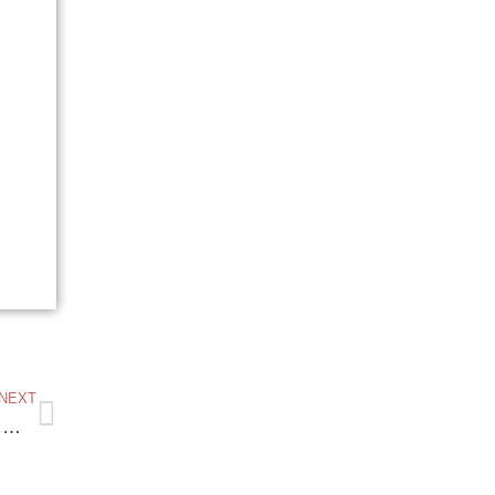
NEXT
出ました！京都温泉付き土地 京丹後 夕日ヶ浦 駅からも徒歩4分 約677坪土地 温泉付の別荘なんて お洒落じゃないですかっ！