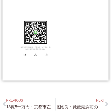
PREVIOUS
NEXT
18億5千万円・京都市左京区南禅寺・南禅寺界隈の ”庭園付の邸宅” 完全非公開の水面下案件・ CA 提出必須になります⇒南禅寺界隈の邸宅・琵琶湖浜付き物件の詳細や情報開示の方法に関しては、弊社の LINE Account を 登録後 LINE より問合せ下さい
北比良・琵琶湖浜前の土地・敷地の目の前が 琵琶湖の砂浜・敷地約110坪・琵琶湖畔で ”自然公園法の規制がなく 建蔽率60% 容積率100% にて 建物の建築が可能です！”⇒南禅寺界隈の邸宅・琵琶湖浜付き物件の詳細や情報開示の方法に関しては、弊社の LINE Account を 登録後 LINE より問合せ下さい