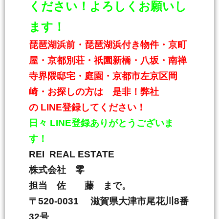
ください！よろしくお願いし
ます！
琵琶湖浜前・琵琶湖浜付き物件・京町
屋・京都別荘・祇園新橋・八坂・南禅
寺界隈邸宅・庭園・京都市左京区岡
崎・お探しの方は 是非！弊社
の
LINE
登録してください！
日々
LINE
登録ありがとうございま
す！
REI REAL ESTATE
株式会社 零
担当 佐 藤 まで。
〒
520-0031
滋賀県大津市尾花川
8
番
32
号