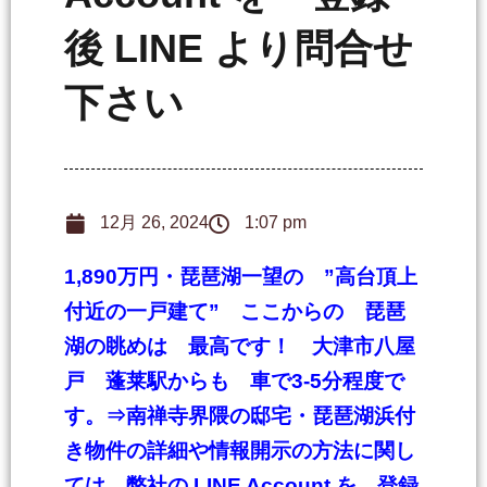
後 LINE より問合せ
下さい
12月 26, 2024
1:07 pm
1,890万円・琵琶湖一望の ”高台頂上
付近の一戸建て” ここからの 琵琶
湖の眺めは 最高です！ 大津市八屋
戸 蓬莱駅からも 車で3-5分程度で
す。
⇒南禅寺界隈の邸宅・琵琶湖浜付
き物件の詳細や情報開示の方法に関し
ては、弊社の LINE Account を 登録