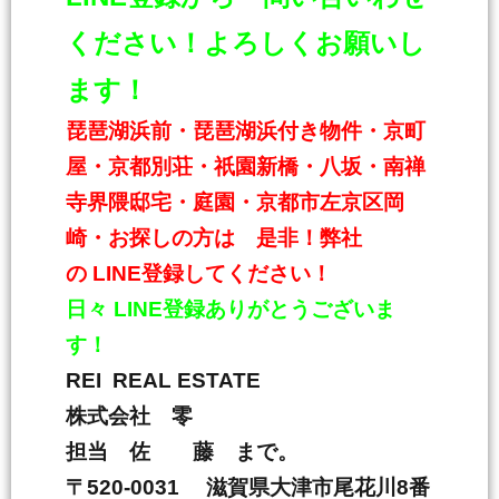
ください！よろしくお願いし
ます！
琵琶湖浜前・琵琶湖浜付き物件・京町
屋・京都別荘・祇園新橋・八坂・南禅
寺界隈邸宅・庭園・京都市左京区岡
崎・お探しの方は 是非！弊社
の
LINE
登録してください！
日々
LINE
登録ありがとうございま
す！
REI REAL ESTATE
株式会社 零
担当 佐 藤 まで。
〒
520-0031
滋賀県大津市尾花川
8
番