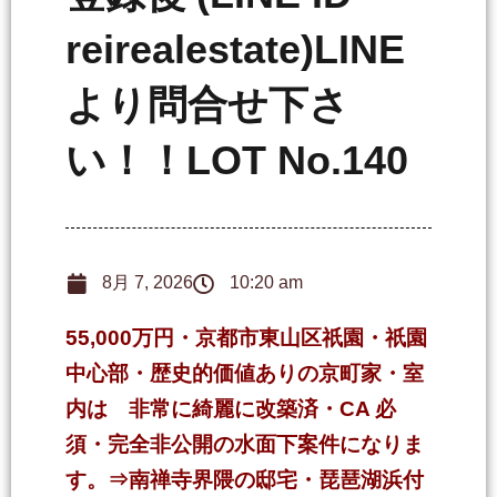
reirealestate)LINE
より問合せ下さ
い！！LOT No.140
8月 7, 2026
10:20 am
55,000万円・京都市東山区祇園・祇園
中心部・歴史的価値ありの京町家・室
内は 非常に綺麗に改築済・CA 必
須・完全非公開の水面下案件になりま
す。⇒南禅寺界隈の邸宅・琵琶湖浜付