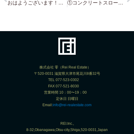
おはようございます！今朝は・・68,000万円・南禅寺の戸建て・敷地約128坪・非常に手入れが行き来届いた物件です・庭も絶えず手入れがされていて 即入居可能！完全非公開の水面下案件・CA 必須⇒南禅寺界隈の邸宅・琵琶湖浜付き物件の詳細や情報開示の方法に関しては、弊社の LINE Account を 登録後 LINE より問合せ下さい
①コンクリートスロープ付・琵琶湖浜付き土地(更地)・敷地約140坪・建物建築可能（建蔽率60% 容積率200%）・大津市内の市街化区域・整地済みの ”琵琶湖浜付き土地” になります！⇨南禅寺界隈の邸宅・琵琶湖浜付き物件の詳細や情報開示の方法に関しては、弊社の LINE Account を 登録後(LINE ID reirealestate) LINE より問合せ下さい ！・LOT No.145
株式会社 零（Rei Real Estate）
〒520-0031 滋賀県大津市尾花川8番32号
TEL 077-523-0302
FAX 077-521-8030
営業時間 10：00〜19：00
定休日 日曜日
Email:
info@rei-realestate.com
REI.Inc.,
8-32,Obanagawa,Otsu-city,Shiga,520-0031,Japan