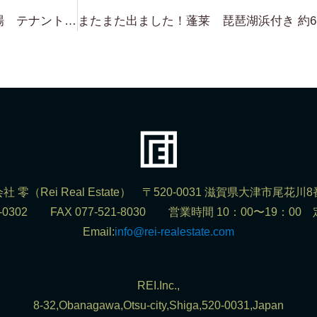
これも表には出ない・・京都錦市場 テナントビル・・これも めちゃくちゃレアです！ 現在 売り物あります！
社 零（Rei Real Estate） 〒520-0031 滋賀県大津市尾花川8
523-0302 FAX 077-521-8030 営業時間 10：00〜19：0
Email:
info@rei-realestate.com
REI.Inc.,
8-32,Obanagawa,Otsu-city,Shiga,520-0031,Japan