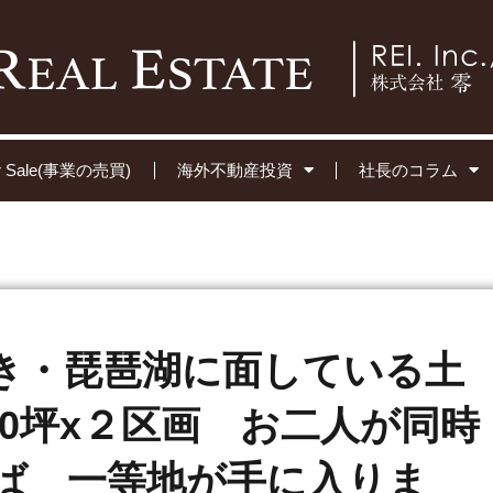
for Sale(事業の売買)
海外不動産投資
社長のコラム
き・琵琶湖に面している土
20坪x２区画 お二人が同時
ば 一等地が手に入りま