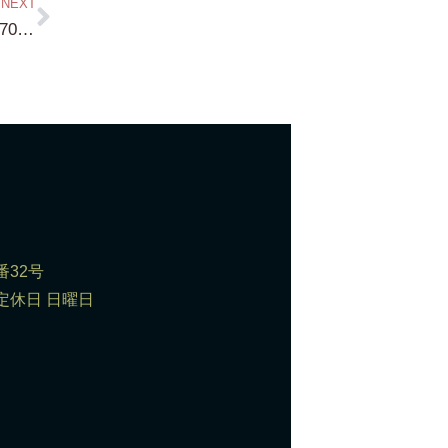
NEXT
またまた出ました！蓬莱 琵琶湖浜付き 約670坪 蓬莱駅から徒歩6分の立地です！勿論、建物建設可能！形の良い！土地です！
番32号
0 定休日 日曜日