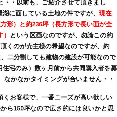
と・・以前も、ご紹介させて頂きまし
琶湖に面している土地の件ですが、
現在
正方形）と約236坪（長方形で長い面が全
す）
という区画なのですが、勿論この約
して頂くのが売主様の希望なのですが、約
ては、二分割しても建物の建設が可能なので
用住宅のみ）数ヶ月前から共同購入者を募
、なかなかタイミングが合いません・・
頂くお客様で、一番ニーズが高い欲しい
坪から150坪なので広さ的には良いかと思