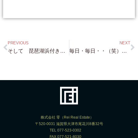
PREVIOUS
NEXT
そして 琵琶湖浜付き 大津市八屋戸 ”蓬莱” 約372坪 道を一本挟んでいますが 広い琵琶湖砂浜付きです！
毎日・毎日・・（笑）琵琶湖浜付き・琵琶湖砂浜に面してる土地 専門店（笑）みたいになってきましたね（笑）桟橋付き マリーナ運営許可付き物件もありますよ！
株式会社 零（Rei Real Estate）
〒520-0031 滋賀県大津市尾花川8番32号
TEL 077-523-0302
FAX 077-521-8030