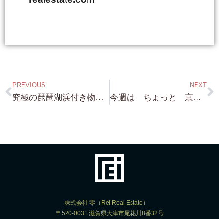
PREVIOUS
NEXT
究極の琵琶湖浜付き物件！・・・近江舞子 約4,000坪 前面砂浜の これまた このタイミングでないと売りに出ない物件です！
今週は ちょっと 京都レア物案件・・・あっ・・琵琶湖浜付きも オファー頂いているし どちらも 進めないとだ（笑）
株式会社 零（Rei Real Estate）
〒520-0031 滋賀県大津市尾花川8番32号