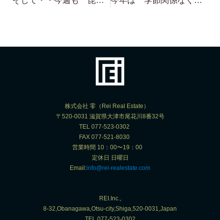
そして・・今週も 琵琶湖浜付き・琵琶湖桟橋付き 物件 案内に参ります〜〜〜！！！近江舞子 保養所もございます。
今年は 季節関係なく行きましょう！琵琶湖浜付き・琵琶湖桟橋付き物件 こんなのは 季節に合わせていたら いい物件手に入りませんよ！
株式会社 零（Rei Real Estate）
〒520-0031 滋賀県大津市尾花川8番32号
TEL 077-523-0302
FAX 077-521-8030
営業時間 10：00〜19：00
定休日 日曜日
Email:
info@rei-realestate.com
REI.Inc.,
8-32,Obanagawa,Otsu-city,Shiga,520-0031,Japan
TEL.077-523-0302