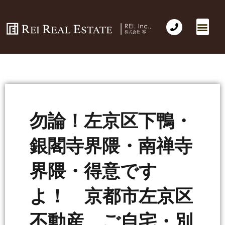
勿論！左京区下鴨・
銀閣寺界隈・南禅寺
界隈・得意です
よ！ 京都市左京区
不動産 ご自宅・別