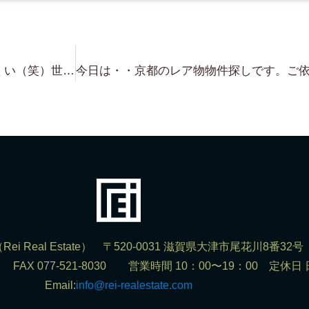
本当に私の物件は ブログ書きにくい（笑）世界遺産 京都下鴨神社 近隣 邸宅用地 お探しの方は お見逃しなく！マーケットには絶対出ない物件です。
ei Real Estate） 〒520-0031 滋賀県大津市尾花川8番32号
302 FAX 077-521-8030 営業時間 10：00〜19：00 定休日
Email:
info@rei-realestate.com