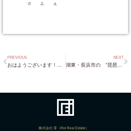
PREVIOUS
NEXT
おはようございます！・今日は めちゃくちゃ暑くなりそうですね。琵琶湖浜付き物件の案内が、午後からあるので Water bottle 忘れずに！ 今日も 一日がんばります！
湖東・長浜市の ”琵琶湖畔の一戸建て”・敷地約36坪・JR 長浜駅・田中駅近く・目の前が 琵琶湖の砂浜・長浜市の 琵琶湖花火が自宅から見れます⇒価格や詳細は LINE より問合せください！
株式会社 零（Rei Real Estate）