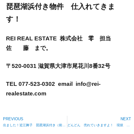
琵琶湖浜付き物件 仕入れてきま
す！
REI REAL ESTATE 株式会社 零 担当
佐 藤 まで。
〒520-0031 滋賀県大津市尾花川8番32号
TEL 077-523-0302 email info@rei-
realestate.com
PREVIOUS
NEXT
出ました！近江舞子 琵琶湖浜付き（前面砂浜）ボートも下ろせる 約330坪 まさに一等地です！さて そのお値段は（笑）
どんどん 売れていきますよ！ 現状 大津市大物 琵琶湖浜付き（砂浜付き）は、買い付け頂いてます！