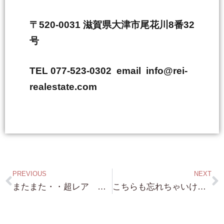
〒520-0031 滋賀県大津市尾花川8番32
号
TEL 077-523-0302 email info@rei-
realestate.com
PREVIOUS
NEXT
またまた・・超レア 京都南禅寺近隣 売り物件 情報 ありがとうございました！ これは お探しの方は 逃したら二度と手に入らないような物件です！
こちらも忘れちゃいけません！極秘物件（笑）琵琶湖桟橋付き（承認マリーナ）マリーナも 売り物ありますよ！