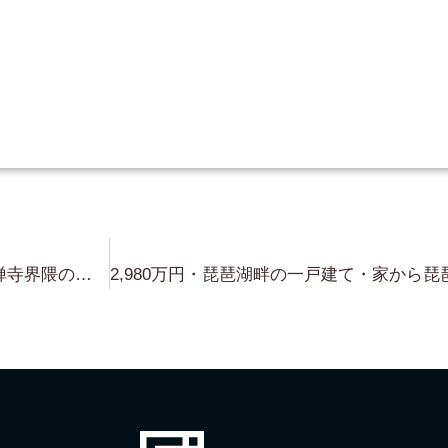
25億円・京都市東山区南禅寺・南禅寺界隈の邸宅・敷地約270坪・こちらも 歴史的価値ありのお屋敷です・CA 必須・完全非公開の水面下物件になります。 南禅寺界隈に 別荘・邸宅をお探しの方へ