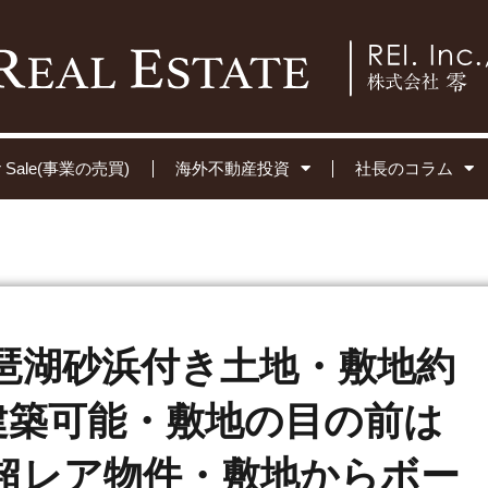
for Sale(事業の売買)
海外不動産投資
社長のコラム
琶湖砂浜付き土地・敷地約
物建築可能・敷地の目の前は
超レア物件・敷地からボー