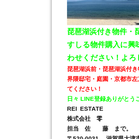
琵琶湖浜付き物件・
すしる物件購入に興味
わせください！よろ
琵琶湖浜前・琵琶湖浜付き
界隈邸宅・庭園・京都市左
てください！
日々
LINE
登録ありがとう
REI ESTATE
株式会社 零
担当 佐 藤 まで。
〒
520-0031
滋賀県大津