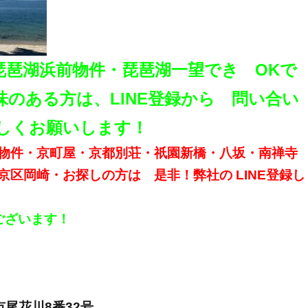
琵琶湖浜前物件・琵琶湖一
望でき OKで
のある方は、LINE登録から 問い合い
しくお願いします！
物件・京町屋・京都別荘・祇園新橋・八坂・南禅寺
京区岡崎・お探しの方は 是非！弊社の
LINE
登録し
ございます！
市尾花川
8
番
32
号