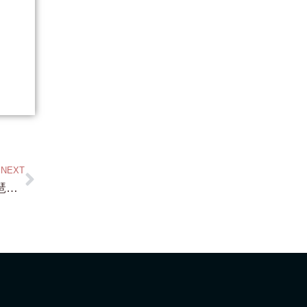
NEXT
2,980万円・琵琶湖畔の一戸建て・家から琵琶湖眺望・琵琶湖浜前の一戸建て・琵琶湖の水が綺麗な場所で 真夏は水泳できます！ 場所は 湖西エリアの静かで 暮らしやすい場所です⇒詳細は LINE から問い合わせください！