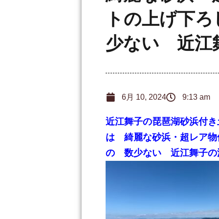
トの上げ下ろ
少ない 近江
6月 10, 2024
9:13 am
近江舞子の琵琶湖砂浜付き
は 綺麗な砂浜・超レア物
の 数少ない 近江舞子の