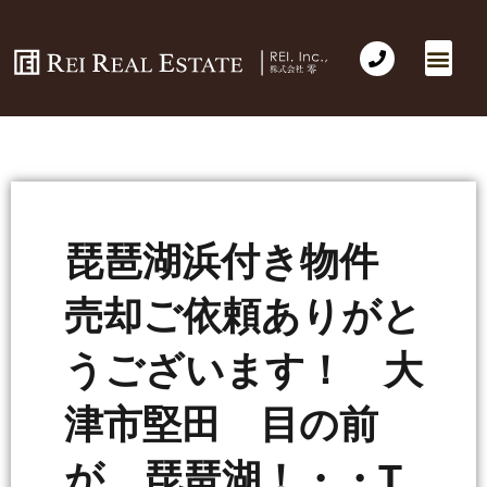
会社概要
不動産売買
Business for Sale(事業の売買)
海外不動産投資
社長のコラム
お問い合わせ
琵琶湖浜付き物件
売却ご依頼ありがと
うございます！ 大
津市堅田 目の前
が 琵琶湖！・・T