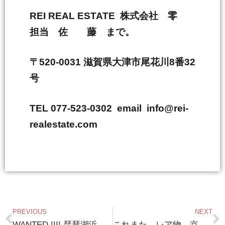
REI REAL ESTATE 株式会社 零
担当 佐 藤 まで。
〒520-0031 滋賀県大津市尾花川8番32
号
TEL 077-523-0302 email info@rei-
realestate.com
PREVIOUS
NEXT
WANTED !!!! 琵琶湖浜付・琵琶湖桟橋付き・琵琶湖まで近い！そんな物件を 売られたい方！ 是非とも！連絡ください。
これまた レア物 京都 清水寺 清水道に面した 邸宅 49,800万円 これまた立地は最高ですね。かなり凝った造りの家です。