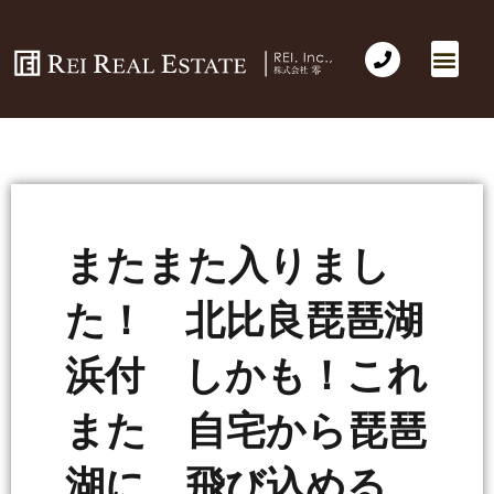
またまた入りまし
た！ 北比良琵琶湖
浜付 しかも！これ
また 自宅から琵琶
湖に 飛び込める