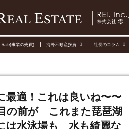
for Sale(事業の売買)
海外不動産投資
社長のコラム
に最適！これは良いね〜〜
目の前が これまた琵琶湖
には水泳場も 水も綺麗な