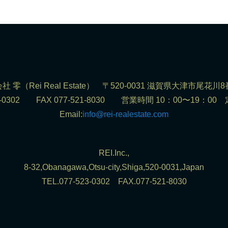
社 零（Rei Real Estate） 〒520-0031 滋賀県大津市尾花川8
523-0302 FAX 077-521-8030 営業時間 10：00〜19：0
Email:
info@rei-realestate.com
REI.Inc.,
8-32,Obanagawa,Otsu-city,Shiga,520-0031,Japan
TEL.077-523-0302 FAX.077-521-8030