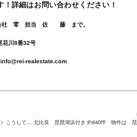
す！詳細はお問い合わせください！
E 株式会社 零 担当 佐 藤 まで。
市尾花川8番32号
info@rei-realestate.com
Google Map は 本当に便利だ（笑）こうして 見に行く物件の 並びの雰囲気を頭に入れ 現地へ GO========!!!
北