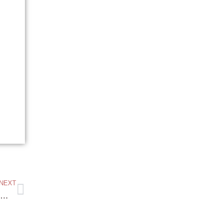
NEXT
比良 琵琶湖浜付き 約840坪 物件は 琵琶湖までの 専用スロープ付きです！・・これまた レアな物件です！価格 12,500万円！