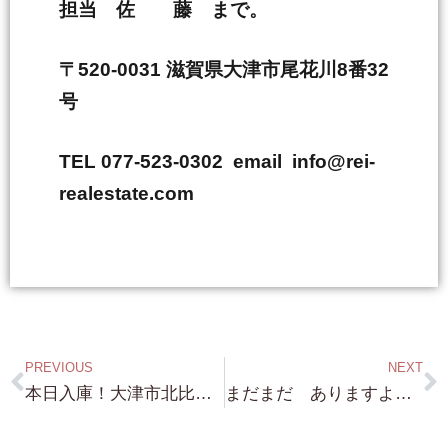
担当 佐 藤 まで。
〒520-0031 滋賀県大津市尾花川8番32
号
TEL 077-523-0302 email info@rei-
realestate.com
PREVIOUS
NEXT
本日入庫！大津市北比良 この水の透明度！自宅から 琵琶湖に飛び込めます（笑）浜付き物件！ 4,350万円！
まだまだ ありますよ〜〜弊社には 琵琶湖桟橋付き物件・琵琶湖浜付き物件！ お探しの方は Call us now !!!