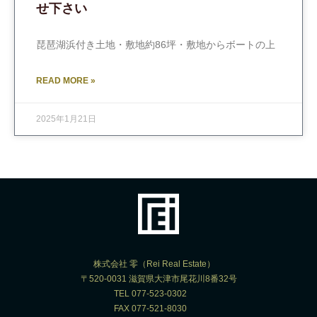
せ下さい
琵琶湖浜付き土地・敷地約86坪・敷地からボートの上
READ MORE »
2025年1月21日
株式会社 零（Rei Real Estate）
〒520-0031 滋賀県大津市尾花川8番32号
TEL 077-523-0302
FAX 077-521-8030