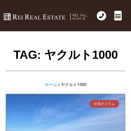
会社概要
不動産売買
Business for Sale(事業の売買)
海外不動産投資
社長のコラム
お問い合わせ
TAG: ヤクルト1000
ホーム
»
ヤクルト1000
社長のコラム